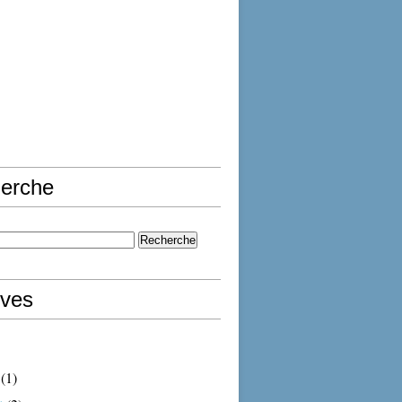
erche
ives
(1)