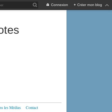
Connexion
+
Créer mon blog
tes
s les Médias
Contact