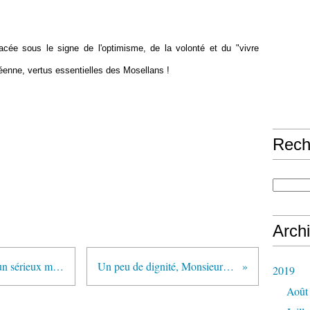
acée sous le signe de l'optimisme, de la volonté et du "vivre
enne, vertus essentielles des Mosellans !
Rech
Arch
Centrales d'enrobage à Talange : un sérieux manque d'information et de concertation
Un peu de dignité, Monsieur Hollande (s'il vous plaît...)
2019
Août