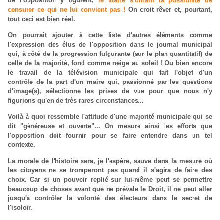
de l'opposition y figurent,
le maire s'offrant la possibilité de
censurer ce qui ne lui convient pas !
On croit rêver et, pourtant,
tout ceci est bien réel.
On pourrait ajouter à cette liste d'autres éléments comme
l'expression des élus de l'opposition dans le journal municipal
qui, à côté de la progression fulgurante (sur le plan quantitatif) de
celle de la majorité, fond comme neige au soleil ! Ou bien encore
le travail de la télévision municipale qui fait l'objet d'un
contrôle de la part d'un maire qui, passionné par les questions
d'image(s), sélectionne les prises de vue pour que nous n'y
figurions qu'en de très rares circonstances...
Voilà à quoi ressemble l'attitude d'une majorité municipale qui se
dit "généreuse et ouverte"... On mesure ainsi les efforts que
l'opposition doit fournir pour se faire entendre dans un tel
contexte.
La morale de l'histoire sera, je l'espère, sauve dans la mesure où
les citoyens ne se tromperont pas quand il s'agira de faire des
choix. Car si un pouvoir replié sur lui-même peut se permettre
beaucoup de choses avant que ne prévale le Droit, il ne peut aller
jusqu'à contrôler la volonté des électeurs dans le secret de
l'isoloir.