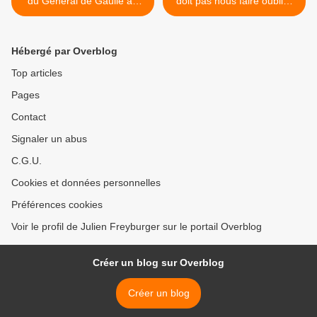
du Général de Gaulle au
doit pas nous faire oublier
programme du bac : il n'y a
la situation des jeunes
pas lieu de polémiquer.
générations >
Hébergé par Overblog
Top articles
Pages
Contact
Signaler un abus
C.G.U.
Cookies et données personnelles
Préférences cookies
Voir le profil de Julien Freyburger sur le portail Overblog
Créer un blog sur Overblog
Créer un blog