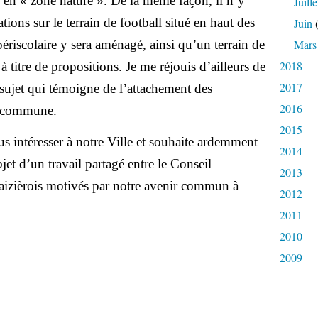
ssé en « zone nature ». De la même façon, il n’y
Juille
tions sur le terrain de football situé en haut des
Juin
(
périscolaire y sera aménagé, ainsi qu’un terrain de
Mars
2018
 titre de propositions. Je me réjouis d’ailleurs de
2017
e sujet qui témoigne de l’attachement des
2016
ur commune.
2015
us intéresser à notre Ville et souhaite ardemment
2014
bjet d’un travail partagé entre le Conseil
2013
maizièrois motivés par notre avenir commun à
2012
2011
2010
2009