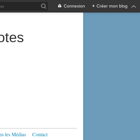
Connexion
+
Créer mon blog
tes
s les Médias
Contact