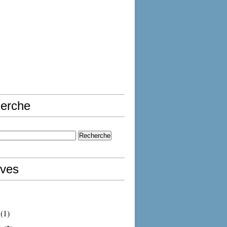
erche
ives
(1)