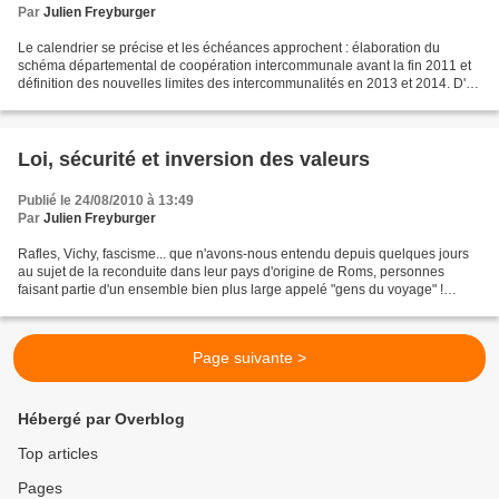
Par
Julien Freyburger
Le calendrier se précise et les échéances approchent : élaboration du
schéma départemental de coopération intercommunale avant la fin 2011 et
définition des nouvelles limites des intercommunalités en 2013 et 2014. D'où
la multiplication des prises de...
Loi, sécurité et inversion des valeurs
Publié le 24/08/2010 à 13:49
Par
Julien Freyburger
Rafles, Vichy, fascisme... que n'avons-nous entendu depuis quelques jours
au sujet de la reconduite dans leur pays d'origine de Roms, personnes
faisant partie d'un ensemble bien plus large appelé "gens du voyage" !
Autrement dit, de citoyens, européens...
Page suivante >
Hébergé par Overblog
Top articles
Pages