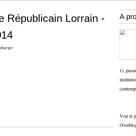
e Républicain Lorrain -
A pr
014
eyburger
1), passi
instituti
contemp
Voir le 
Overblo