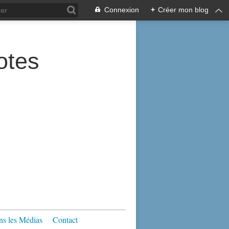
Connexion
+
Créer mon blog
tes
s les Médias
Contact