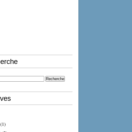
erche
ives
(1)