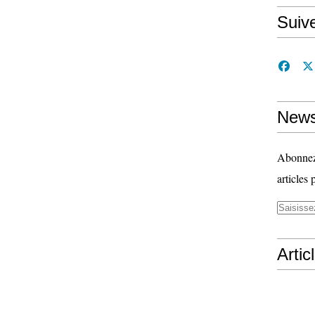
Suiv
News
Abonnez-
articles 
Artic