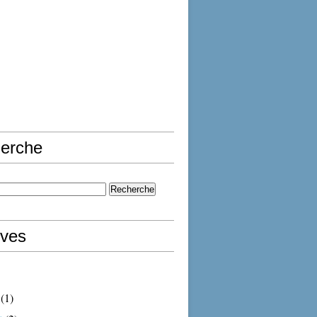
erche
ives
(1)