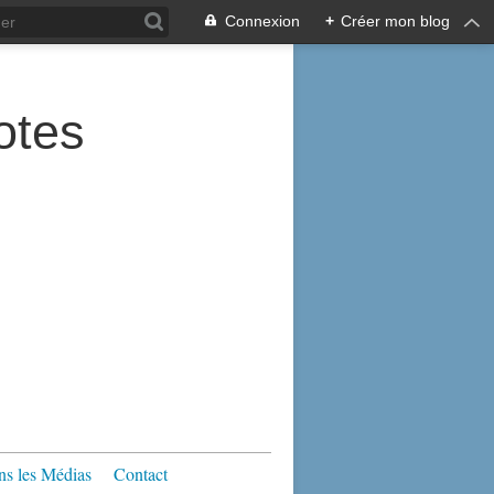
Connexion
+
Créer mon blog
tes
s les Médias
Contact