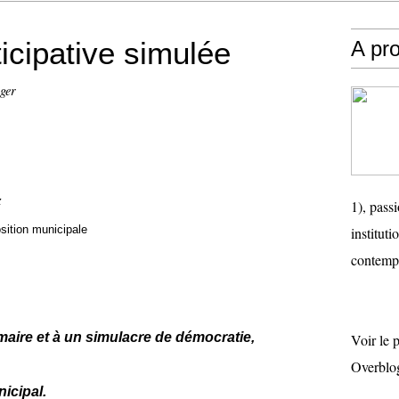
icipative simulée
A pr
ger
z
1), passi
sition municipale
instituti
contemp
 maire
et à un simulacre de démocratie,
Voir le 
Overblo
nicipal.