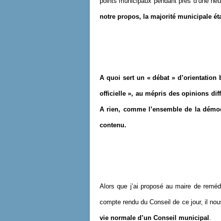
points municipaux pendant près d’une he
notre propos, la majorité municipale ét
A quoi sert un « débat » d’orientation
officielle », au mépris des opinions dif
A rien, comme l’ensemble de la démocr
contenu.
Alors que j’ai proposé au maire de remédi
compte rendu du Conseil de ce jour, il no
vie normale d’un Conseil municipal
.