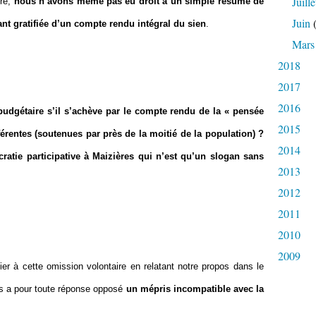
Juille
ure,
nous n’avons même pas eu droit à un simple résumé de
Juin
(
ant gratifiée d’un compte rendu intégral du sien
.
Mars
2018
2017
2016
 budgétaire s’il s’achève par le compte rendu de la « pensée
2015
férentes (soutenues par près de la moitié de la population) ?
2014
atie participative à Maizières qui n’est qu’un slogan sans
2013
2012
2011
2010
2009
er à cette omission volontaire en relatant notre propos dans le
us a pour toute réponse opposé
un mépris incompatible avec la