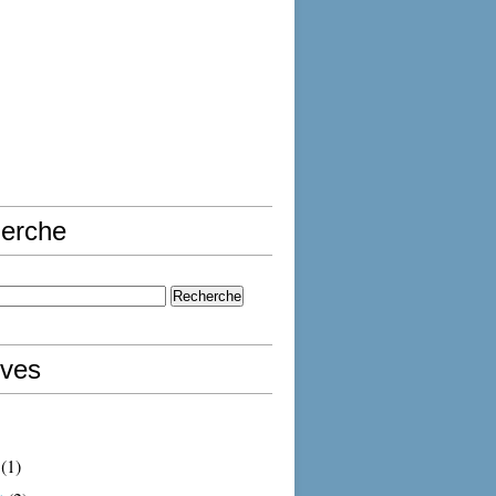
erche
ives
(1)