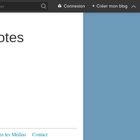
Connexion
+
Créer mon blog
tes
s les Médias
Contact