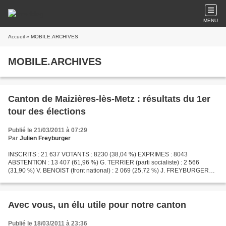
MENU
Accueil
» MOBILE.ARCHIVES
MOBILE.ARCHIVES
Canton de Maizières-lès-Metz : résultats du 1er
tour des élections
Publié le 21/03/2011 à 07:29
Par
Julien Freyburger
INSCRITS : 21 637 VOTANTS : 8230 (38,04 %) EXPRIMES : 8043
ABSTENTION : 13 407 (61,96 %) G. TERRIER (parti socialiste) : 2 566
(31,90 %) V. BENOIST (front national) : 2 069 (25,72 %) J. FREYBURGER
(majorité départementale - union pour un mouvement populaire)...
Avec vous, un élu utile pour notre canton
Publié le 18/03/2011 à 23:36