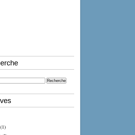
erche
ives
(1)