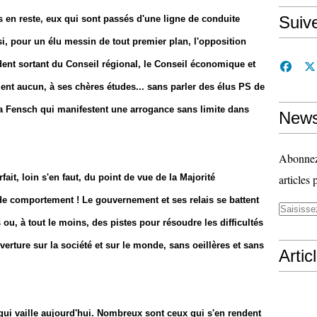
Suiv
as en reste, eux qui sont passés d'une ligne de conduite
si, pour un élu messin de tout premier plan, l'opposition
ident sortant du Conseil régional, le Conseil économique et
ent aucun, à ses chères études... sans parler des élus PS de
e la Fensch qui manifestent une arrogance sans limite dans
News
Abonnez-
fait, loin s'en faut, du point de vue de la Majorité
articles 
e de comportement ! Le gouvernement et ses relais se battent
ou, à tout le moins, des pistes pour résoudre les difficultés
erture sur la société et sur le monde, sans oeillères et sans
Artic
 qui vaille aujourd'hui. Nombreux sont ceux qui s'en rendent