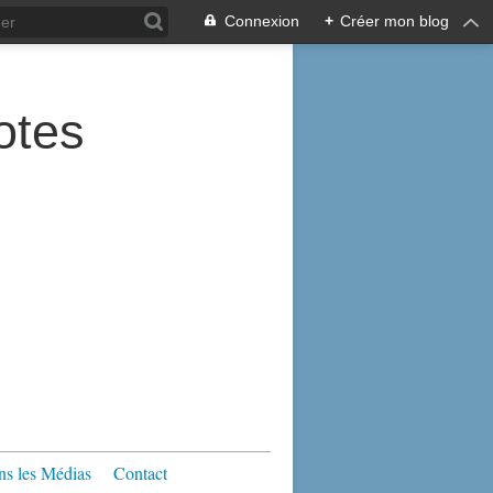
Connexion
+
Créer mon blog
tes
s les Médias
Contact