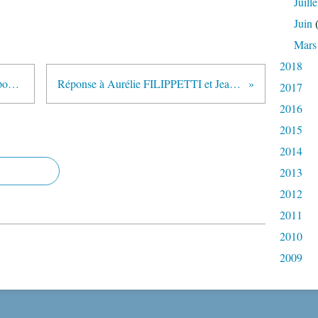
Juille
Juin
(
Mars
2018
En politique, peu de " cadeaux " pour les plus jeunes...
Réponse à Aurélie FILIPPETTI et Jean-Louis MASSON
2017
2016
2015
2014
2013
2012
2011
2010
2009