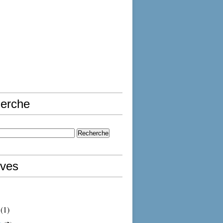
erche
ives
(1)