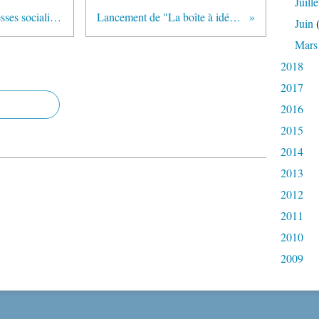
Juille
ArcelorMittal : que sont les promesses socialistes devenues ?
Lancement de "La boîte à idées" Moselle
Juin
(
Mars
2018
2017
2016
2015
2014
2013
2012
2011
2010
2009