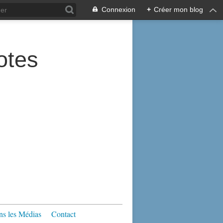
Connexion
+
Créer mon blog
tes
s les Médias
Contact