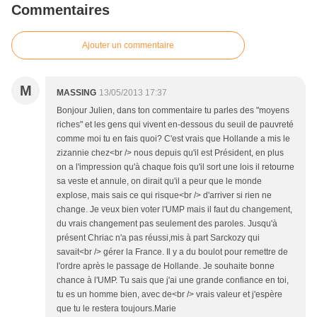
Commentaires
Ajouter un commentaire
M
MASSING
13/05/2013 17:37
Bonjour Julien, dans ton commentaire tu parles des "moyens
riches" et les gens qui vivent en-dessous du seuil de pauvreté
comme moi tu en fais quoi? C'est vrais que Hollande a mis le
zizannie chez<br /> nous depuis qu'il est Président, en plus
on a l'impression qu'à chaque fois qu'il sort une lois il retourne
sa veste et annule, on dirait qu'il a peur que le monde
explose, mais sais ce qui risque<br /> d'arriver si rien ne
change. Je veux bien voter l'UMP mais il faut du changement,
du vrais changement pas seulement des paroles. Jusqu'à
présent Chriac n'a pas réussi,mis à part Sarckozy qui
savait<br /> gérer la France. Il y a du boulot pour remettre de
l'ordre après le passage de Hollande. Je souhaite bonne
chance à l'UMP. Tu sais que j'ai une grande confiance en toi,
tu es un homme bien, avec de<br /> vrais valeur et j'espère
que tu le restera toujours.Marie