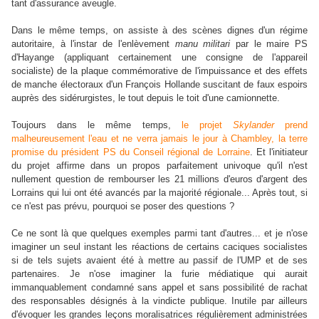
tant d'assurance aveugle.
Dans le même temps, on assiste à des scènes dignes d'un régime
autoritaire, à l'instar de l'enlèvement
manu militari
par le maire PS
d'Hayange (appliquant certainement une consigne de l'appareil
socialiste) de la plaque commémorative de l'impuissance et des effets
de manche électoraux d'un François Hollande suscitant de faux espoirs
auprès des sidérurgistes, le tout depuis le toit d'une camionnette.
Toujours dans le même temps,
le projet
Skylander
prend
malheureusement l'eau et ne verra jamais le jour à Chambley, la terre
promise du président PS du Conseil régional de Lorraine
. Et l'initiateur
du projet affirme dans un propos parfaitement univoque qu'il n'est
nullement question de rembourser les 21 millions d'euros d'argent des
Lorrains qui lui ont été avancés par la majorité régionale... Après tout, si
ce n'est pas prévu, pourquoi se poser des questions ?
Ce ne sont là que quelques exemples parmi tant d'autres... et je n'ose
imaginer un seul instant les réactions de certains caciques socialistes
si de tels sujets avaient été à mettre au passif de l'UMP et de ses
partenaires. Je n'ose imaginer la furie médiatique qui aurait
immanquablement condamné sans appel et sans possibilité de rachat
des responsables désignés à la vindicte publique. Inutile par ailleurs
d'évoquer les grandes leçons moralisatrices régulièrement administrées