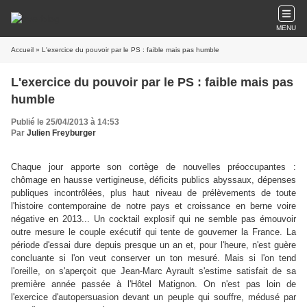
MENU
Accueil
» L'exercice du pouvoir par le PS : faible mais pas humble
L'exercice du pouvoir par le PS : faible mais pas
humble
Publié le 25/04/2013 à 14:53
Par
Julien Freyburger
Chaque jour apporte son cortège de nouvelles préoccupantes :
chômage en hausse vertigineuse, déficits publics abyssaux, dépenses
publiques incontrôlées, plus haut niveau de prélèvements de toute
l'histoire contemporaine de notre pays et croissance en berne voire
négative en 2013... Un cocktail explosif qui ne semble pas émouvoir
outre mesure le couple exécutif qui tente de gouverner la France. La
période d'essai dure depuis presque un an et, pour l'heure, n'est guère
concluante si l'on veut conserver un ton mesuré. Mais si l'on tend
l'oreille, on s'aperçoit que Jean-Marc Ayrault s'estime satisfait de sa
première année passée à l'Hôtel Matignon. On n'est pas loin de
l'exercice d'autopersuasion devant un peuple qui souffre, médusé par