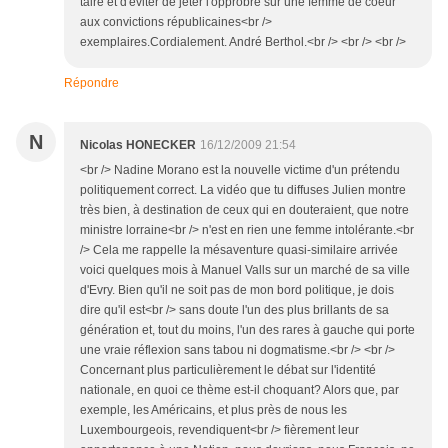
taire et d'éviter de jeter l'opprobre sur une femme de coeur
aux convictions républicaines<br />
exemplaires.Cordialement. André Berthol.<br /> <br /> <br />
Répondre
N
Nicolas HONECKER
16/12/2009 21:54
<br /> Nadine Morano est la nouvelle victime d'un prétendu
politiquement correct. La vidéo que tu diffuses Julien montre
très bien, à destination de ceux qui en douteraient, que notre
ministre lorraine<br /> n'est en rien une femme intolérante.<br
/> Cela me rappelle la mésaventure quasi-similaire arrivée
voici quelques mois à Manuel Valls sur un marché de sa ville
d'Evry. Bien qu'il ne soit pas de mon bord politique, je dois
dire qu'il est<br /> sans doute l'un des plus brillants de sa
génération et, tout du moins, l'un des rares à gauche qui porte
une vraie réflexion sans tabou ni dogmatisme.<br /> <br />
Concernant plus particulièrement le débat sur l'identité
nationale, en quoi ce thème est-il choquant? Alors que, par
exemple, les Américains, et plus près de nous les
Luxembourgeois, revendiquent<br /> fièrement leur