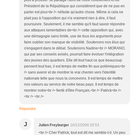
plus à prouver. Je partage l'avis de notre mouvement et du
Président de la République qui considèrent que de ne pas en
parler est plus<br /> néfaste qu'autre chose. Même si cela ne
plait pas à l'opposition qui n'a vraiment rien à dire, il faut
poursuivre. Seulement, il me semble qu'il faut savoir répondre
aux attaques lamentables de<br /> cette opposition qui, avec
une démagogie sans limite, use de tous les arguments pour
faire oublier son manque de visibilité. Soutenons nos élus qui
s'engagent dans le débat. Soutenons Nadine<br /> MORANO,
qui par ses conseils avisés, pourrait faire évoluer l'intégration
des jeunes des quartiers. Elle dit tout haut ce que beaucoup
pensent tout bas, il est temps de mettre fin aux polémiques<br
/> sans avenir et de montrer le vrai chemin vers l'identité
nationale telle que nous la concevons. Il est temps de mettre
nos valeurs au service de notre beau pays. Il est temps de
montrer notre<br /> fierté d'être Français.<br /> Patrick<br />
<br /> <br />
Répondre
J
Julien Freyburger
16/12/2009 20:53
<br /> Cher Patrick, tout est dit me semble-t-il. Un peu