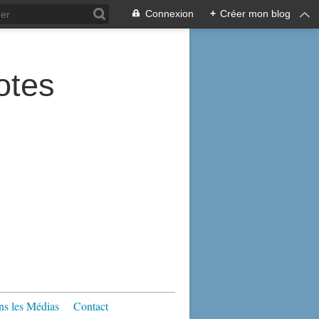
Connexion
+
Créer mon blog
tes
s les Médias
Contact