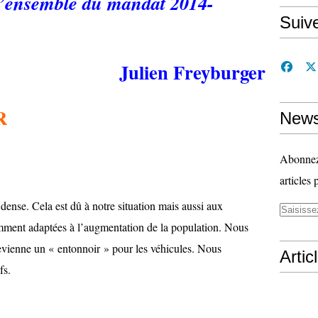
l’ensemble du mandat 2014-
Suiv
Julien Freyburger
R
News
Abonnez-
articles 
ense. Cela est dû à notre situation mais aussi aux
samment adaptées à l’augmentation de la population. Nous
evienne un « entonnoir » pour les véhicules. Nous
Artic
fs.