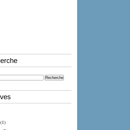
erche
ives
(1)