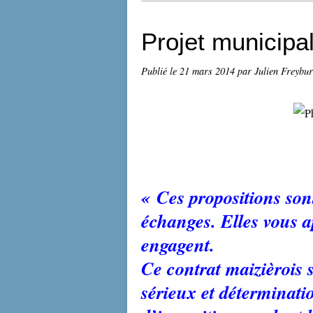
Projet municipa
Publié le
21 mars 2014
par Julien Freybur
« Ces propositions sont
échanges. Elles vous a
engagent.
Ce contrat maizièrois s
sérieux et déterminati