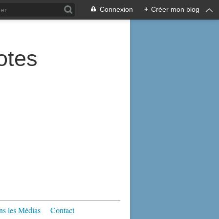
Connexion
+
Créer mon blog
tes
s les Médias
Contact