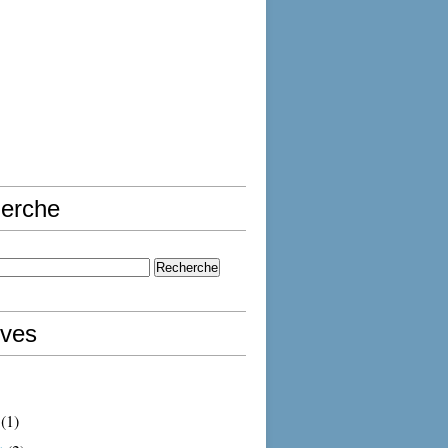
erche
ives
(1)