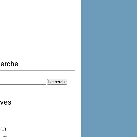
erche
ives
(1)