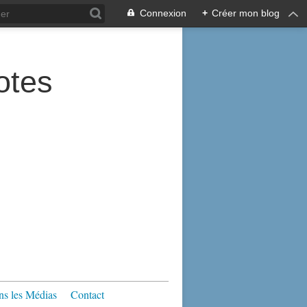
Connexion
+
Créer mon blog
tes
s les Médias
Contact